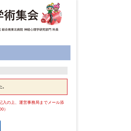
た。
記入の上、運営事務局までメール添
00）