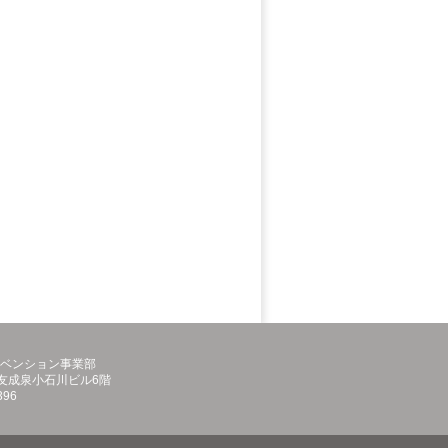
ンベンション事業部
0 住友成泉小石川ビル6階
396