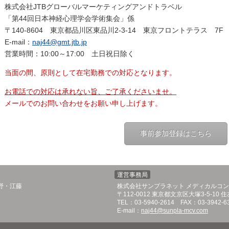
株式会社JTBグローバルマーケティングアンドトラベル
「第44回日本神経心理学会学術集会」係
〒140-8604 東京都品川区東品川2-3-14 東京フロントテラス 7F
E-mail：
naj44@gmt.jtb.jp
営業時間：10:00～17:00 土日祝日除く
当面の間、原則として在宅勤務での対応となります。
お電話での対応は承れない旨、ご了承くださいませ。
メールでのお問い合わせをお願い申し上げます。
事前参加登録はこちら
運営事務局
野・江藤
株式会社サンプラネット メディカルコ
〒112-0012 東京都文京区大塚3-5-1
TEL：03-5940-2614 FAX：03-3942-6
E-mail：
naj44@sunpla-mcv.com